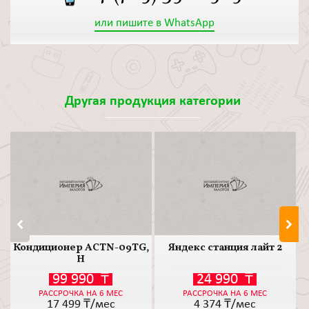
или пишите в WhatsApp
Другая продукция категории
Кондиционер ACTN-09TG,
Яндекс станция лайт 2
К
Н
99 990
₸
24 990
₸
РАССРОЧКА НА 6 МЕС
РАССРОЧКА НА 6 МЕС
17 499
₸/мес
4 374
₸/мес