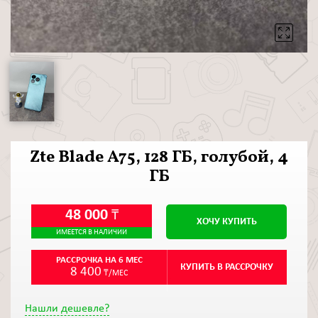
Zte Blade A75, 128 ГБ, голубой, 4
ГБ
48 000
₸
ХОЧУ КУПИТЬ
ИМЕЕТСЯ В НАЛИЧИИ
РАССРОЧКА НА 6 МЕС
КУПИТЬ В РАССРОЧКУ
8 400
₸/МЕС
Нашли дешевле?