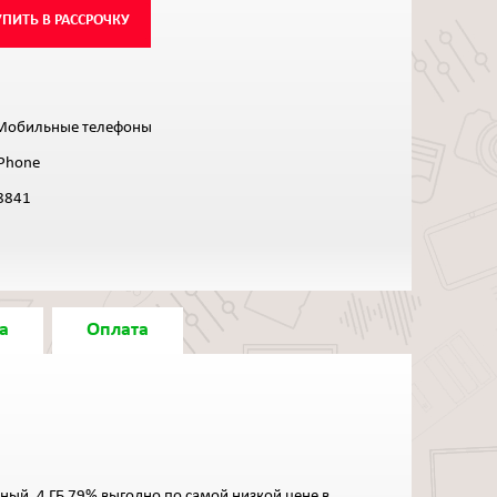
УПИТЬ В РАССРОЧКУ
Мобильные телефоны
iPhone
8841
а
Оплата
еный, 4 ГБ 79% выгодно по самой низкой цене в