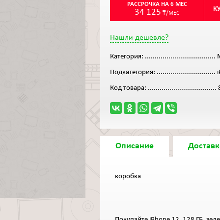
РАССРОЧКА НА 6 МЕС
К
34 125
₸/МЕС
Нашли дешевле?
Категория:
....................................
Подкатегория:
..............................
Код товара:
...................................
Описание
Доставк
коробка
Покупайте iPhone 12, 128 ГБ, зел