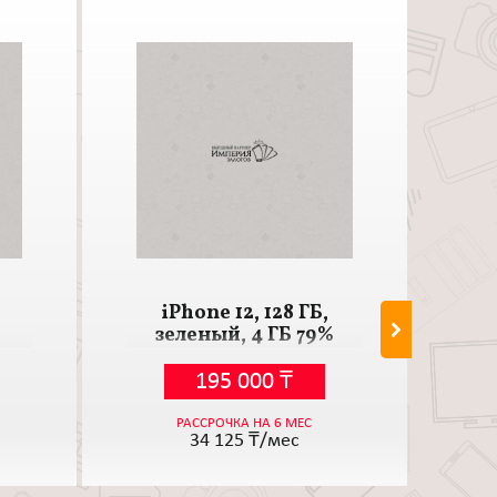
iPhone 12, 128 ГБ,
iP
зеленый, 4 ГБ 79%
ч
195 000
₸
РАССРОЧКА НА 6 МЕС
34 125
₸/мес