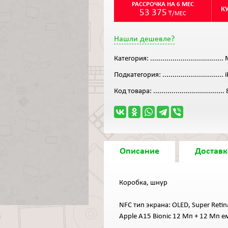
РАССРОЧКА НА 6 МЕС
К
53 375
₸/МЕС
Нашли дешевле?
Категория:
....................................
Подкатегория:
..............................
Код товара:
...................................
Описание
Доставк
Коробка, шнур
NFC тип экрана: OLED, Super Ret
Apple A15 Bionic 12 Мп + 12 Мп 